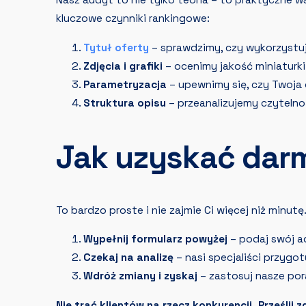
Nasz audyt to nie tylko teoria – to praktyczne 
kluczowe czynniki rankingowe:
Tytuł oferty
– sprawdzimy, czy wykorzystuj
Zdjęcia i grafiki
– ocenimy jakość miniaturki
Parametryzacja
– upewnimy się, czy Twoja
Struktura opisu
– przeanalizujemy czytelnoś
Jak uzyskać dar
To bardzo proste i nie zajmie Ci więcej niż minutę
Wypełnij formularz powyżej
– podaj swój ad
Czekaj na analizę
– nasi specjaliści przygo
Wdróż zmiany i zyskaj
– zastosuj nasze por
Nie trać klientów na rzecz konkurencji. Prześlij 