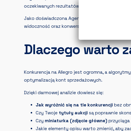
oczekiwanych rezultatów lub czujesz, że Twoje o
Jako doświadczona Agencja Allegro, pomożemy Ci
widoczność oraz konwersję.
Dlaczego warto 
Konkurencja na Allegro jest ogromna, a algorytmy 
optymalizacją kont sprzedażowych.
Dzięki darmowej analizie dowiesz się:
Jak wyróżnić się na tle konkurencji
bez obn
Czy Twoje
tytuły aukcji
są poprawnie skon
Czy
miniaturka (zdjęcie główne)
przyciąga 
Jakie elementy opisu warto zmienić, aby zach