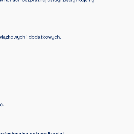
. W ramach bezpłatnej usługi zweryfikujemy
owiązkowych i dodatkowych.
ć.
 profesjonalna optymalizacja!