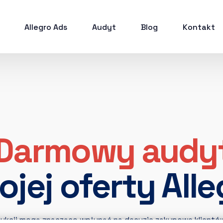
Allegro Ads
Audyt
Blog
Kontakt
Darmowy audy
ojej oferty Alle
ukcji mogą znacząco wpłynąć na decyzje zakupowe klientów? 