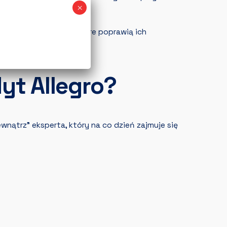
udytu
od QSell
.
otowe rozwiązania, które poprawią ich
t Allegro?
ewnątrz” eksperta, który na co dzień zajmuje się