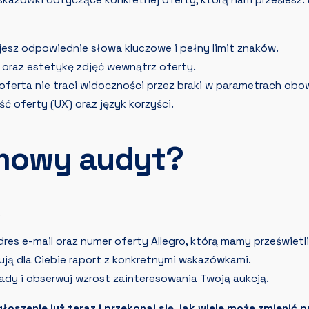
wskazówki dotyczące konkretnej oferty, którą nam prześlesz
esz odpowiednie słowa kluczowe i pełny limit znaków.
 oraz estetykę zdjęć wewnątrz oferty.
 oferta nie traci widoczności przez braki w parametrach ob
ć oferty (UX) oraz język korzyści.
mowy audyt?
.
res e-mail oraz numer oferty Allegro, którą mamy prześwietli
tują dla Ciebie raport z konkretnymi wskazówkami.
ady i obserwuj wzrost zainteresowania Twoją aukcją.
zgłoszenie już teraz i przekonaj się, jak wiele może zmienić