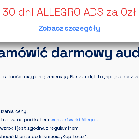
ferty giną w gąszczu konkurencji,
skorzystaj z
darmowego a
 zidentyfikować „wąskie gardła” Twoich aukcji i wskażemy g
Zobacz szczegóły
zamówić darmowy audy
trafności ciągle się zmieniają. Nasz audyt to „spojrzenie z z
iżania ceny.
struowane pod kątem
wyszukiwarki Allegro.
wzrok i jest zgodna z regulaminem.
ęcić klienta do kliknięcia „Kup teraz”.