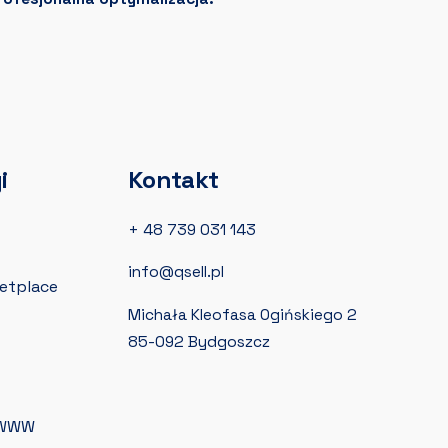
i
Kontakt
+ 48 739 031 143
info@qsell.pl
etplace
Michała Kleofasa Ogińskiego 2
85-092 Bydgoszcz
 WWW