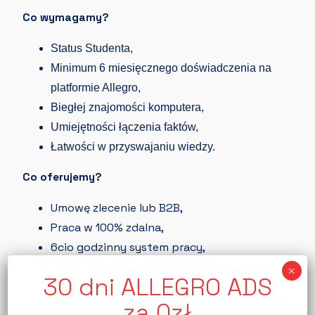
Co wymagamy?
Status Studenta,
Minimum 6 miesięcznego doświadczenia na
platformie Allegro,
Biegłej znajomości komputera,
Umiejętności łączenia faktów,
Łatwości w przyswajaniu wiedzy.
Co oferujemy?
Umowę zlecenie lub B2B,
Praca w 100% zdalna,
6cio godzinny system pracy,
Pracę od poniedziałku do piątku,
Premie uzależnione od wyników (miesięczne
oraz kwartalne),