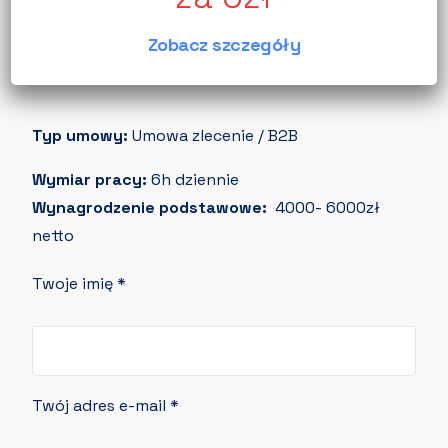
Szkolenia wewnętrze i zewnętrzne,
Pakiet SPOTIFY oraz odzież firmową,
Zobacz szczegóły
Wyjazdy integracyjne.
Typ umowy:
Umowa zlecenie / B2B
Wymiar pracy:
6h dziennie
Wynagrodzenie podstawowe:
4000- 6000zł
netto
Twoje imię
*
Twój adres e-mail
*