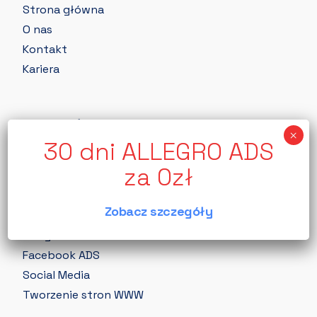
Strona główna
O nas
Kontakt
Kariera
Nasze usługi
Allegro ADS
Audyt Allegro
Zagraniczne marketplace
Zobacz szczegóły
SEO
Google ADS
Facebook ADS
Social Media
Tworzenie stron WWW