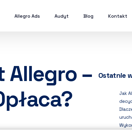
Allegro Ads
Audyt
Blog
Kontakt
Allegro –
Ostatnie 
 Opłaca?
Jak A
decyd
Dlacz
uruch
Wykor