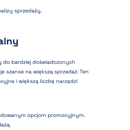
alizy sprzedaży.
alny
y do bardziej doświadczonych
e szanse na większą sprzedaż. Ten
yjne i większą liczbę narzędzi
zbudowanym opcjom promocyjnym.
dażą.