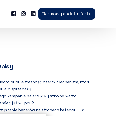
Darmowy audyt oferty
wpisy
llegro buduje trafność ofert? Mechanizm, który
uje o sprzedaży
ego kampanie na artykuły szkolne warto
amiać już w lipcu?
zystanie banerów na stronach kategorii i w