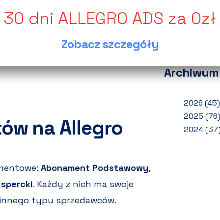
wynik
ością, a Allegro to jedna z
Jak o
edawców oferuje różne rodzaje
zwrot
 ofert i zwiększeniu widoczności.
Zobacz szczegóły
Ponad
jest naprawdę opłacalny i który
Archiwum
2026
(45)
2025
(76
ów na Allegro
2024
(37
amentowe:
Abonament Podstawowy
,
spercki
. Każdy z nich ma swoje
o innego typu sprzedawców.