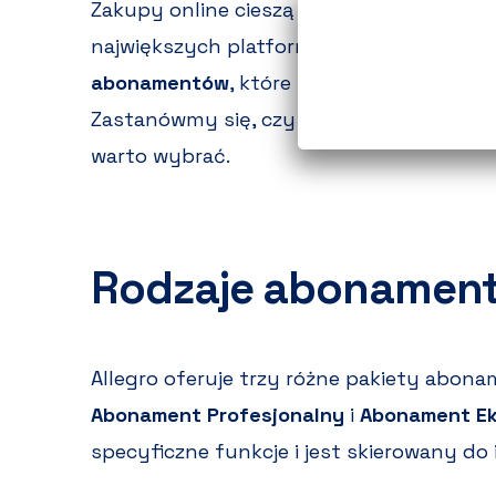
Zakupy online cieszą się ogromną popularn
największych platform w Polsce. Dla sprz
abonamentów
, które pomagają w promocji
Zastanówmy się, czy
abonament Allegro
warto wybrać.
Rodzaje abonament
Allegro oferuje trzy różne pakiety abon
Abonament Profesjonalny
i
Abonament Ek
specyficzne funkcje i jest skierowany d