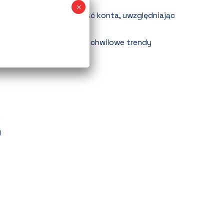
ach wyszukiwania.
bliczyć realną rentowność konta, uwzględniając
y i pełne Allegro Ads?
czasowe bestsellery vs. chwilowe trendy
)
)