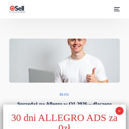
BLOG
Sprzedaż na Allegro w Q1 2026 – dlaczego
to się nadal opłaca?
Rynek e-commerce nieustannie ewoluuje, a pierwszy