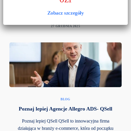
kwartał 2026 roku przynosi przedsiębiorcom nowe
wyzwania, ale i niespotykane dotąd możliwości
Zobacz szczegóły
skalowania biznesu. W obliczu […]
27 GRUDNIA 2025
BLOG
Poznaj lepiej Agencje Allegro ADS- QSell
Poznaj lepiej QSell QSell to innowacyjna firma
działająca w branży e-commerce, która od początku