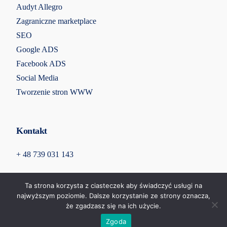
Audyt Allegro
Zagraniczne marketplace
SEO
Google ADS
Facebook ADS
Social Media
Tworzenie stron WWW
Kontakt
+ 48 739 031 143
info@qsell.pl
Ta strona korzysta z ciasteczek aby świadczyć usługi na
najwyższym poziomie. Dalsze korzystanie ze strony oznacza,
Michała Kleofasa Ogińskiego 2 85-092 Bydgoszcz
że zgadzasz się na ich użycie.
Darmowy audyt oferty
Zgoda