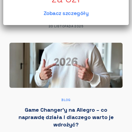
Allegro, przebicie się ze swoim produktem do
świadomości kupujących jest wyzwaniem.
Zobacz szczegóły
Wyróżnienia Allegro to jedno […]
20 LISTOPADA 2025
BLOG
Game Changer’y na Allegro – co
naprawdę działa i dlaczego warto je
wdrożyć?