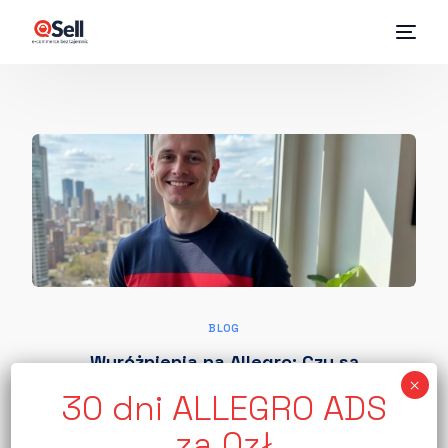
BLOG
Wyróżnienia na Allegro: Czy są
skuteczne i ile kosztują?
W gąszczu ponad 200 milionów ofert na