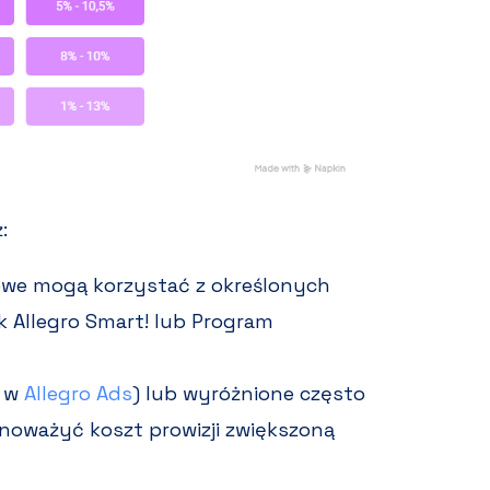
:
owe mogą korzystać z określonych
ak Allegro Smart! lub Program
 w
Allegro Ads
) lub wyróżnione często
noważyć koszt prowizji zwiększoną