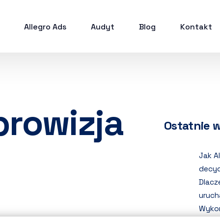
Allegro Ads
Audyt
Blog
Kontakt
prowizja
Ostatnie 
Jak A
decyd
Dlacz
uruch
Wykor