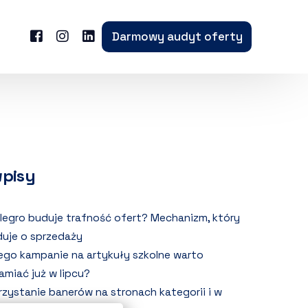
Darmowy audyt oferty
wpisy
llegro buduje trafność ofert? Mechanizm, który
uje o sprzedaży
ego kampanie na artykuły szkolne warto
amiać już w lipcu?
zystanie banerów na stronach kategorii i w