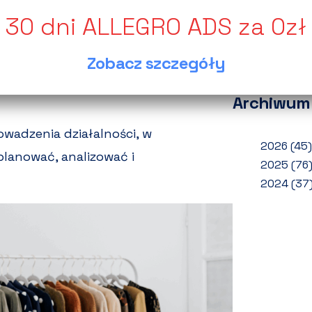
wynik
Jak o
romna szansa na dotarcie do milionów
zwrot
świadome zarządzanie kosztami. Wśród
Zobacz szczegóły
Ponad
sprzedaży
, która bezpośrednio
Archiwum
rowadzenia działalności, w
2026
(45)
planować, analizować i
2025
(76
2024
(37