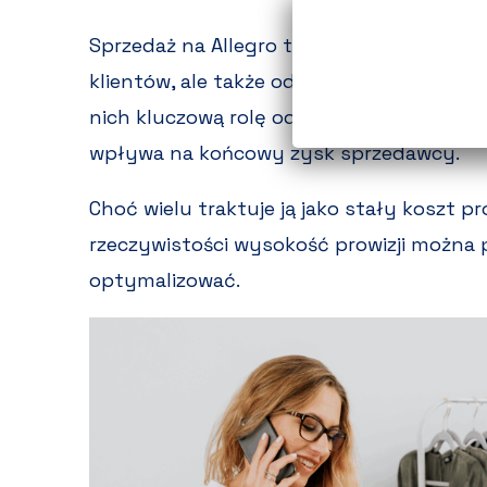
Sprzedaż na Allegro to dziś nie tylko og
klientów, ale także odpowiedzialność za 
nich kluczową rolę odgrywa
prowizja od 
wpływa na końcowy zysk sprzedawcy.
Choć wielu traktuje ją jako stały koszt p
rzeczywistości wysokość prowizji można 
optymalizować.