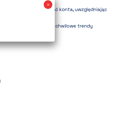
ach wyszukiwania.
bliczyć realną rentowność konta, uwzględniając
y i pełne Allegro Ads?
czasowe bestsellery vs. chwilowe trendy
)
)