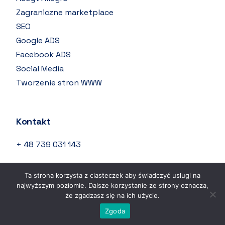
Zagraniczne marketplace
SEO
Google ADS
Facebook ADS
Social Media
Tworzenie stron WWW
Kontakt
+ 48 739 031 143
info@qsell.pl
Ta strona korzysta z ciasteczek aby świadczyć usługi na
najwyższym poziomie. Dalsze korzystanie ze strony oznacza,
Michała Kleofasa Ogińskiego 2 85-092 Bydgoszcz
że zgadzasz się na ich użycie.
Darmowy audyt oferty
Zgoda