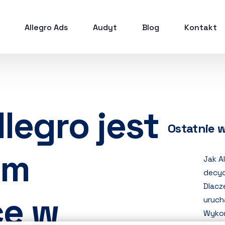
Allegro Ads
Audyt
Blog
Kontakt
legro jest
Ostatnie 
ym
Jak A
decyd
Dlacz
ce w
uruch
Wykor