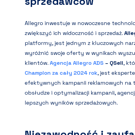
sprzedawców
Allegro inwestuje w nowoczesne technol
zwiększyć ich widoczność i sprzedaż.
All
platformy, jest jednym z kluczowych nar
wyróżnić swoje oferty w wynikach wyszu
klientów.
Agencja Allegro ADS
– QSell
, kt
Champion za cały 2024 rok
, jest eksper
efektywnych kampanii reklamowych na tej
obsłudze i optymalizacji kampanii, agen
lepszych wyników sprzedażowych.
Niezawodność i zauf