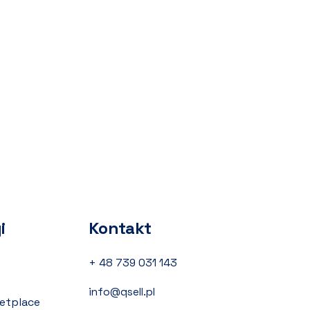
i
Kontakt
+ 48 739 031 143
info@qsell.pl
etplace