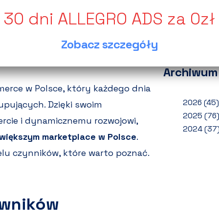
wynik
Jak o
zwrot
Zobacz szczegóły
Ponad
Archiwum
merce w Polsce, który każdego dnia
2026
(45)
upujących. Dzięki swoim
2025
(76
ercie i dynamicznemu rozwojowi,
2024
(37
większym marketplace w Polsce
.
elu czynników, które warto poznać.
owników