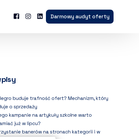
Darmowy audyt oferty
wpisy
llegro buduje trafność ofert? Mechanizm, który
uje o sprzedaży
ego kampanie na artykuły szkolne warto
amiać już w lipcu?
zystanie banerów na stronach kategorii i w