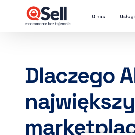
O nas
Usługi
Dlaczego Al
największ
marketpla