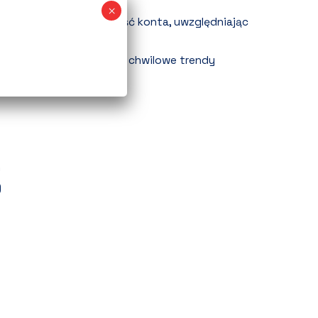
ach wyszukiwania.
bliczyć realną rentowność konta, uwzględniając
y i pełne Allegro Ads?
czasowe bestsellery vs. chwilowe trendy
)
)