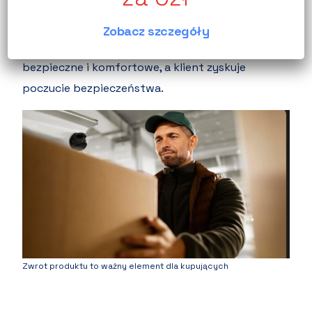
wystarczy w panelu Allegro kliknąć opcję zwrotu,
wygenerować etykietę i nadać przesyłkę. To
Zobacz szczegóły
proste rozwiązanie sprawia, że zakupy online są
bezpieczne i komfortowe, a klient zyskuje
poczucie bezpieczeństwa.
Zwrot produktu to ważny element dla kupujących