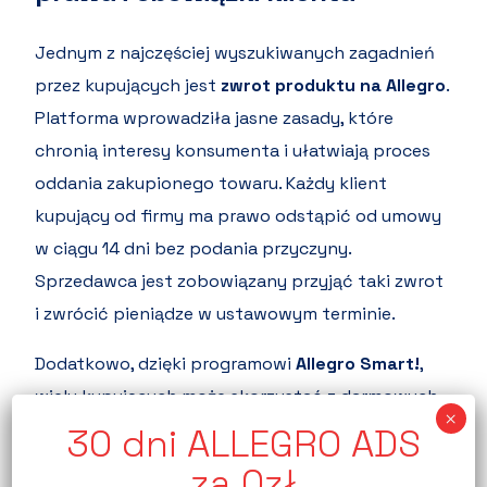
Jednym z najczęściej wyszukiwanych zagadnień
przez kupujących jest
zwrot produktu na Allegro
.
Platforma wprowadziła jasne zasady, które
chronią interesy konsumenta i ułatwiają proces
oddania zakupionego towaru. Każdy klient
kupujący od firmy ma prawo odstąpić od umowy
w ciągu 14 dni bez podania przyczyny.
Sprzedawca jest zobowiązany przyjąć taki zwrot
i zwrócić pieniądze w ustawowym terminie.
Dodatkowo, dzięki programowi
Allegro Smart!
,
wielu kupujących może skorzystać z darmowych
zwrotów poprzez Paczkomaty InPost lub inne
punkty odbioru. Sam proces jest intuicyjny –