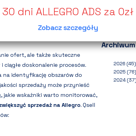
wynik
Jak o
zwrot
Zobacz szczegóły
Ponad
Archiwum
nie ofert, ale także skuteczne
2026
(45)
i ciągłe doskonalenie procesów.
2025
(76
 na identyfikację obszarów do
2024
(37
akości sprzedaży może przynieść
 jakie wskaźniki warto monitorować,
zwiększyć sprzedaż na Allegro
. Qsell
ków: