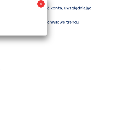
ach wyszukiwania.
bliczyć realną rentowność konta, uwzględniając
y i pełne Allegro Ads?
czasowe bestsellery vs. chwilowe trendy
)
)