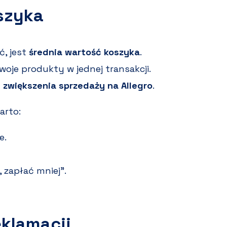
szyka
ć, jest
średnia wartość koszyka
.
Twoje produkty w jednej transakcji.
d
zwiększenia sprzedaży na Allegro
.
arto:
e.
 zapłać mniej”.
eklamacji