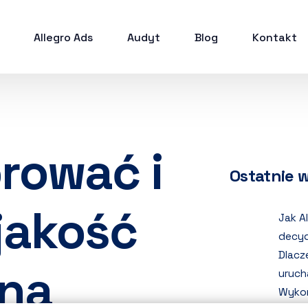
Allegro Ads
Audyt
Blog
Kontakt
rować i
Ostatnie 
jakość
Jak A
decyd
Dlacz
 na
uruch
Wykor