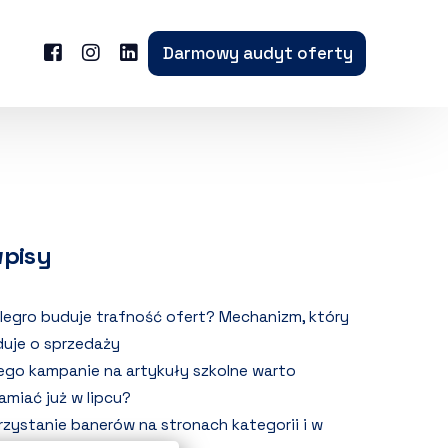
Darmowy audyt oferty
wpisy
llegro buduje trafność ofert? Mechanizm, który
uje o sprzedaży
ego kampanie na artykuły szkolne warto
amiać już w lipcu?
zystanie banerów na stronach kategorii i w