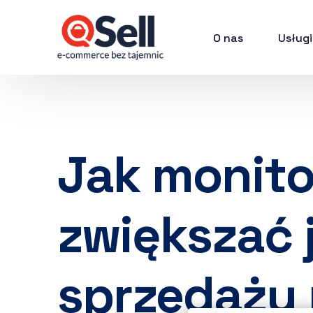
O nas
Usługi
Jak monito
zwiększać 
sprzedaży