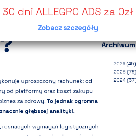
wynik
ełne
Jak o
zwrot
Zobacz szczegóły
Ponad
s?
Archiwum
2026
(45)
2025
(76
2024
(37
ykonuje uproszczony rachunek: od
ry od platformy oraz koszt zakupu
 biznes za zdrowy.
To jednak ogromna
nacznie głębszej analityki.
, rosnących wymagań logistycznych