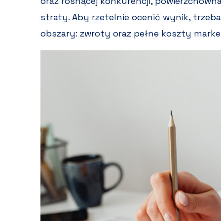
oraz rosnącej konkurencji, powierzchown
straty. Aby rzetelnie ocenić wynik, trz
obszary: zwroty oraz pełne koszty mark