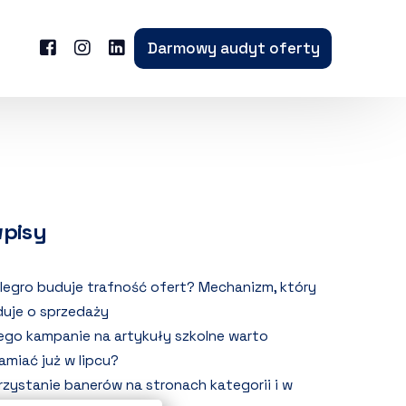
Darmowy audyt oferty
wpisy
llegro buduje trafność ofert? Mechanizm, który
uje o sprzedaży
ego kampanie na artykuły szkolne warto
amiać już w lipcu?
zystanie banerów na stronach kategorii i w