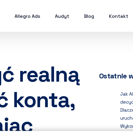
Allegro Ads
Audyt
Blog
Kontakt
yć realną
Ostatnie 
 konta,
Jak A
decyd
Dlacz
jąc
uruch
Wykor