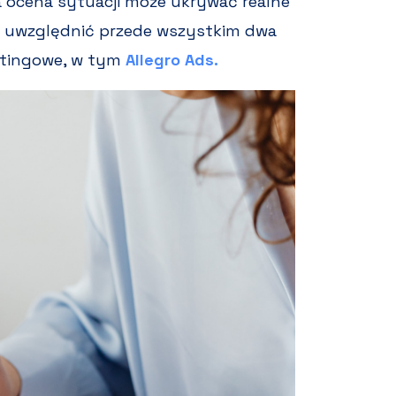
a ocena sytuacji może ukrywać realne
eba uwzględnić przede wszystkim dwa
etingowe, w tym
Allegro Ads.