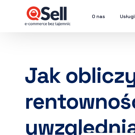
O nas
Usługi
Jak oblicz
rentowność
uwzględnia