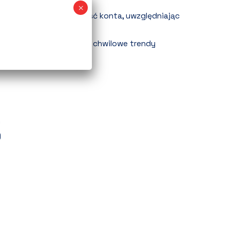
ach wyszukiwania.
bliczyć realną rentowność konta, uwzględniając
y i pełne Allegro Ads?
czasowe bestsellery vs. chwilowe trendy
)
)