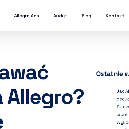
Allegro Ads
Audyt
Blog
Kontakt
dawać
Ostatnie 
 Allegro?
Jak A
decyd
Dlacz
e
uruch
Wykor