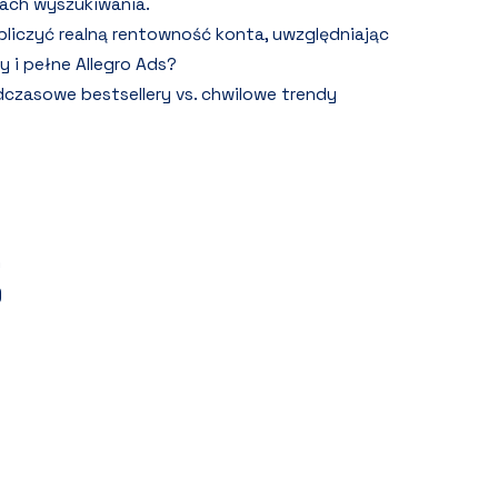
ach wyszukiwania.
bliczyć realną rentowność konta, uwzględniając
y i pełne Allegro Ads?
czasowe bestsellery vs. chwilowe trendy
)
)