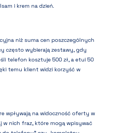
sam i krem na dzień.
kcyjna niż suma cen poszczególnych
 często wybierają zestawy, gdy
li telefon kosztuje 500 zł, a etui 50
ęki temu klient widzi korzyść w
re wpływają na widoczność oferty w
j w nich fraz, które mogą wpisywać
iów do telefonu” czy „kompletny