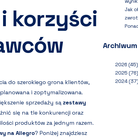
wynik
i korzyści
Jak o
zwrot
Ponad
dawców
Archiwum
2026
(45)
2025
(76
2024
(37
cia do szerokiego grona klientów,
zaplanowana i zoptymalizowana.
ększenie sprzedaży są
zestawy
żnić się na tle konkurencji oraz
ilości produktów za jednym razem.
wy na Allegro
? Poniżej znajdziesz