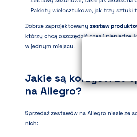
Zestawy sezonowe, takie jak akcesoria do
Pakiety wielosztukowe, jak trzy sztuki 
Dobrze zaprojektowany
zestaw produkt
którzy chcą oszczędzić czas i pieniądze,
w jednym miejscu.
Jakie są korzyści ze
na Allegro?
Sprzedaż zestawów na Allegro niesie ze so
nich: