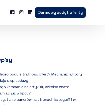
Darmowy audyt oferty
wpisy
llegro buduje trafność ofert? Mechanizm, który
uje o sprzedaży
ego kampanie na artykuły szkolne warto
amiać już w lipcu?
zystanie banerów na stronach kategorii i w