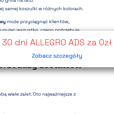
 grilla na lato.
tej samej koszulki w różnych kolorach.
owy
może przyciągnąć klientów,
 kupując wszystko, czego potrzebują,
Zobacz szczegóły
 sprzedaży zestawów
bą wiele zalet. Oto najważniejsze z