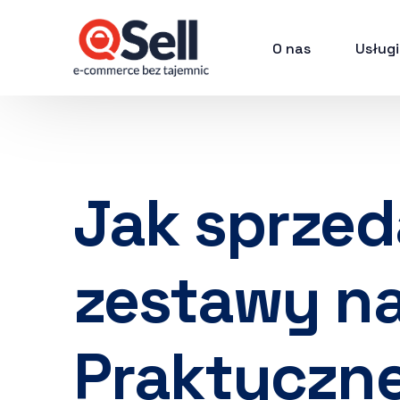
O nas
Usługi
Jak sprze
zestawy na
Praktyczn