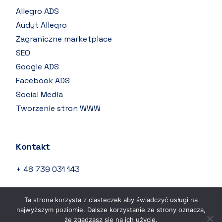
Allegro ADS
Audyt Allegro
Zagraniczne marketplace
SEO
Google ADS
Facebook ADS
Social Media
Tworzenie stron WWW
Kontakt
+ 48 739 031 143
info@qsell.pl
Ta strona korzysta z ciasteczek aby świadczyć usługi na
najwyższym poziomie. Dalsze korzystanie ze strony oznacza,
Michała Kleofasa Ogińskiego 2 85-092 Bydgoszcz
że zgadzasz się na ich użycie.