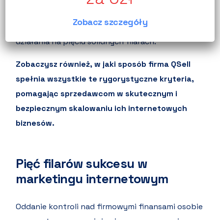
poszukiwania partnera biznesowego. Pokażemy,
Zobacz szczegóły
że
dobra agencja Allegro ADS
musi opierać swoje
działania na pięciu solidnych filarach.
Zobaczysz również, w jaki sposób firma QSell
spełnia wszystkie te rygorystyczne kryteria,
pomagając sprzedawcom w skutecznym i
bezpiecznym skalowaniu ich internetowych
biznesów.
Pięć filarów sukcesu w
marketingu internetowym
Oddanie kontroli nad firmowymi finansami osobie