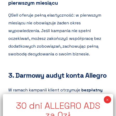
pierwszym miesiącu
QSell oferuje pełną elastyczność: w pierwszym
miesiącu nie obowiązuje żaden okres
wypowiedzenia. Jeśli kampania nie spełni
oczekiwań, możesz zakończyć współpracę bez
dodatkowych zobowiązań, zachowując pełną
swobodę decydowania o swoim biznesie.
3.
Darmowy audyt konta Allegro
W ramach kampanii klient otrzymuje
bezpłatny
audyt konta Allegro
– szczegółową analizę
konta, ofert, jakości aukcji, tytułów, miniatur,
opisu, oferty graficznej, rabatów, zakładek