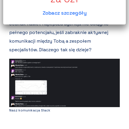
jak zoptymalizować budżet i przygotować
Zobacz szczegóły
strategię, która zwiększy Twoją sprzedaż.
Jednak nawet najlepsza agencja nie osiągnie
pełnego potencjału, jeśli zabraknie aktywnej
komunikacji między Tobą a zespołem
specjalistów. Dlaczego tak się dzieje?
Nasz komunikacja Slack