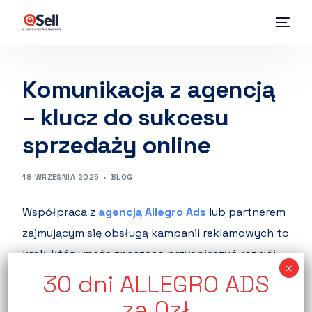
Komunikacja z agencją
– klucz do sukcesu
sprzedaży online
18 WRZEŚNIA 2025
BLOG
Współpraca z
agencją Allegro Ads
lub partnerem
zajmującym się obsługą kampanii reklamowych to
krok, który może znacząco przyspieszyć rozwój
Twojego biznesu.
Profesjonaliści znają mechanizmy aukcji, wiedzą