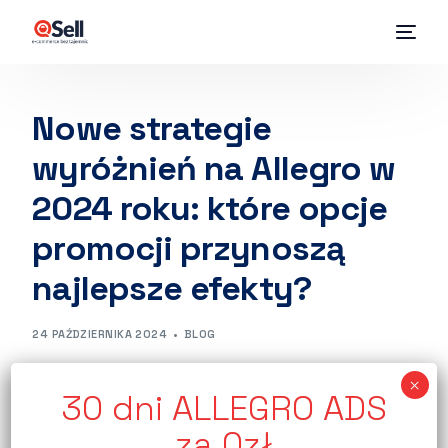
Nowe strategie
wyróżnień na Allegro w
2024 roku: które opcje
promocji przynoszą
najlepsze efekty?
24 PAŹDZIERNIKA 2024
BLOG
Promowanie ofert na Allegro w 2024 roku to nie
tylko rywalizacja z konkurencją, ale także
umiejętność efektywnego wykorzystywania