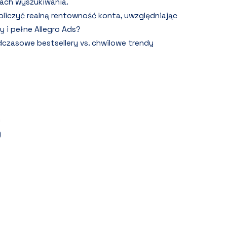
ach wyszukiwania.
bliczyć realną rentowność konta, uwzględniając
y i pełne Allegro Ads?
czasowe bestsellery vs. chwilowe trendy
)
)