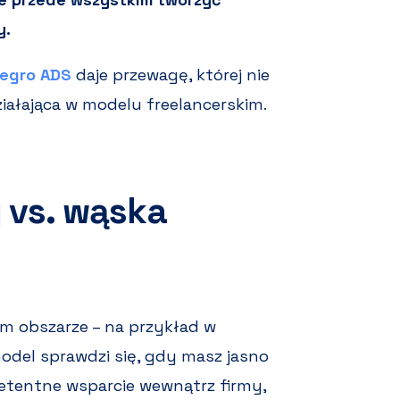
y.
legro ADS
daje przewagę, której nie
ałająca w modelu freelancerskim.
 vs. wąska
nym obszarze – na przykład w
odel sprawdzi się, gdy masz jasno
etentne wsparcie wewnątrz firmy,