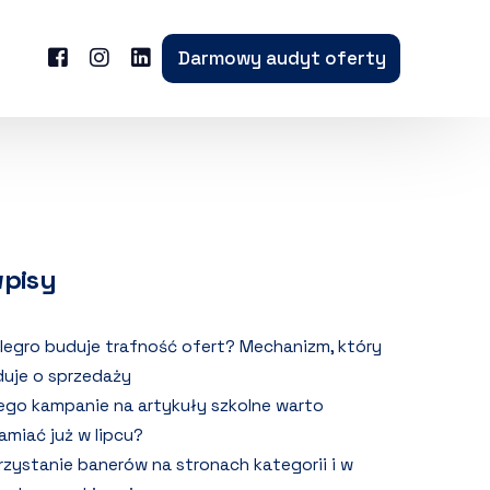
Darmowy audyt oferty
wpisy
llegro buduje trafność ofert? Mechanizm, który
uje o sprzedaży
ego kampanie na artykuły szkolne warto
amiać już w lipcu?
zystanie banerów na stronach kategorii i w