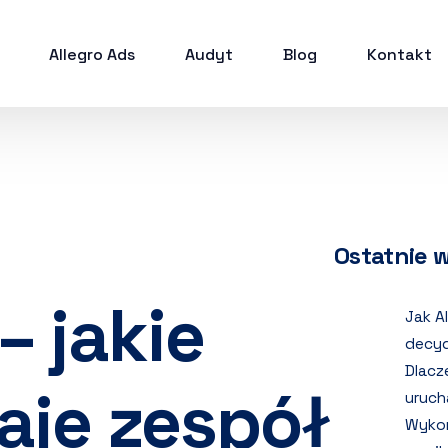
Allegro Ads
Audyt
Blog
Kontakt
Ostatnie 
– jakie
Jak A
decyd
Dlacz
aje zespół
uruch
Wykor