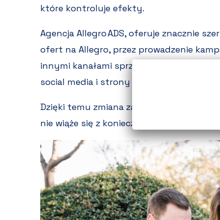
które kontroluje efekty.
Agencja Allegro ADS, oferuje znacznie sze
ofert na Allegro, przez prowadzenie kamp
innymi kanałami sprzedaży
(Emag, Amazo
social media i strony WWW.
Dzięki temu zmiana zakresu działań – np.
nie wiąże się z koniecznością poszukiwan