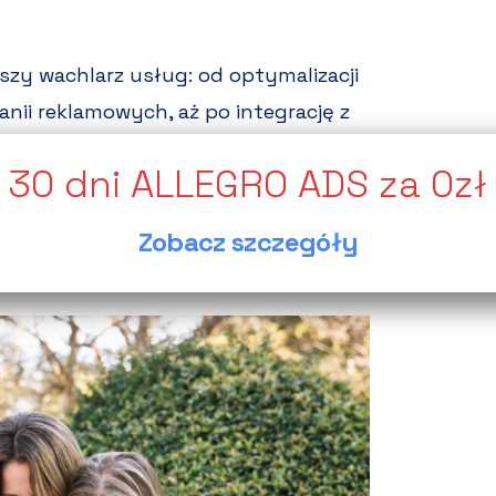
rszy wachlarz usług: od optymalizacji
anii reklamowych, aż po integrację z
n, Kaufland, Empik)
oraz obsługę
Zobacz szczegóły
 z reklamy płatnej na rozbudowę SEO –
ia kolejnego wykonawcy.