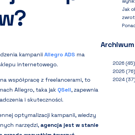
wynik
ów?
Jak o
zwrot
Ponad
Archiwum
dzenia kampanii
Allegro ADS
ma
2026
(45)
sklepu internetowego.
2025
(76
na współpracę z freelancerami, to
2024
(37
mach Allegro, taka jak
QSell
, zapewnia
dczenia i skuteczności.
ennej optymalizacji kampanii, wiedzy
anych narzędzi,
agencja jest w stanie
ale przede wszystkim tworzyć