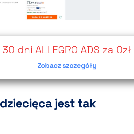
którzy potrafią połączyć odpowiednią
rketingiem marketplace. To właśnie
brze prowadzone Kampanie Allegro,
Zobacz szczegóły
zaplanowana Reklama na Allegro.
dziecięca jest tak