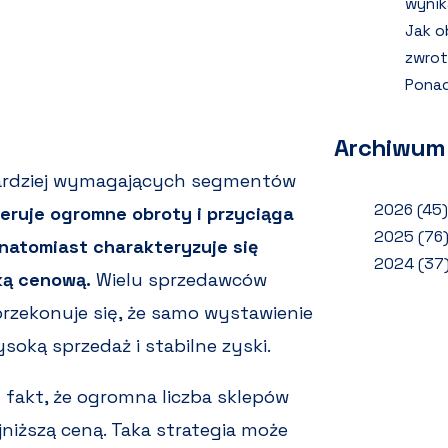
wynik
Jak o
zwrot
Ponad
Archiwum
jbardziej wymagających segmentów
2026
(45)
eruje ogromne obroty i przyciąga
2025
(76
 natomiast charakteryzuje się
2024
(37
ką cenową.
Wielu sprzedawców
zekonuje się, że samo wystawienie
oką sprzedaż i stabilne zyski.
 fakt, że ogromna liczba sklepów
niższą ceną. Taka strategia może