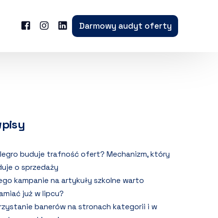
Darmowy audyt oferty
wpisy
llegro buduje trafność ofert? Mechanizm, który
uje o sprzedaży
ego kampanie na artykuły szkolne warto
amiać już w lipcu?
zystanie banerów na stronach kategorii i w