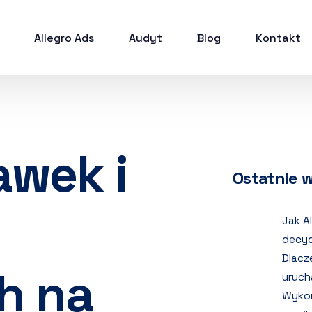
Allegro Ads
Audyt
Blog
Kontakt
wek i
Ostatnie 
Jak A
decyd
Dlacz
h na
uruch
Wykor