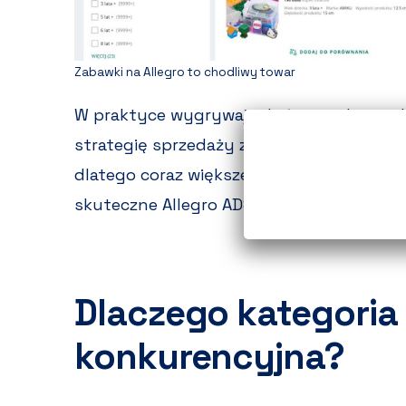
Zabawki na Allegro to chodliwy towar
W praktyce wygrywają dziś sprzedawcy, 
strategię sprzedaży z profesjonalnym ma
dlatego coraz większe znaczenie mają do
skuteczne Allegro ADS oraz odpowiednio 
Dlaczego kategoria 
konkurencyjna?