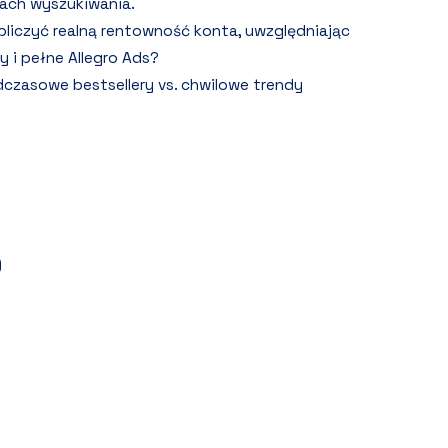
ach wyszukiwania.
bliczyć realną rentowność konta, uwzględniając
y i pełne Allegro Ads?
czasowe bestsellery vs. chwilowe trendy
)
)