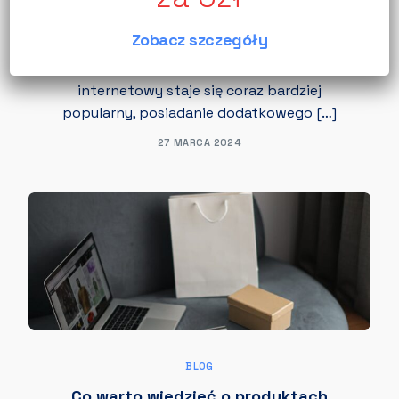
Wprowadzenie do Programu Partnerskiego
Zobacz szczegóły
Allegro Polecam: Krok po kroku W
dzisiejszych czasach, gdy handel
internetowy staje się coraz bardziej
popularny, posiadanie dodatkowego […]
27 MARCA 2024
BLOG
Co warto wiedzieć o produktach