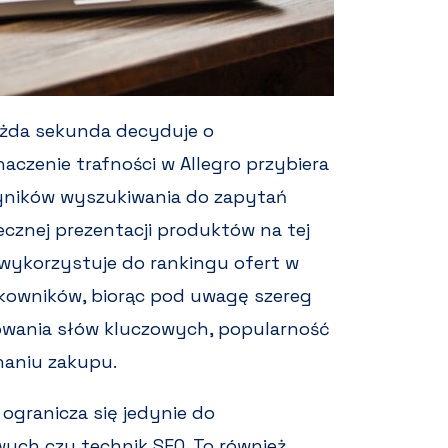
ażda sekunda decyduje o
aczenie trafności w Allegro przybiera
wyników wyszukiwania do zapytań
znej prezentacji produktów na tej
o wykorzystuje do rankingu ofert w
kowników, biorąc pod uwagę szereg
owania słów kluczowych, popularność
naniu zakupu.
 ogranicza się jedynie do
ych czy technik SEO. To również