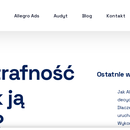
Allegro Ads
Audyt
Blog
Kontakt
trafność
Ostatnie 
 ją
Jak A
decyd
Dlacz
?
uruch
Wykor