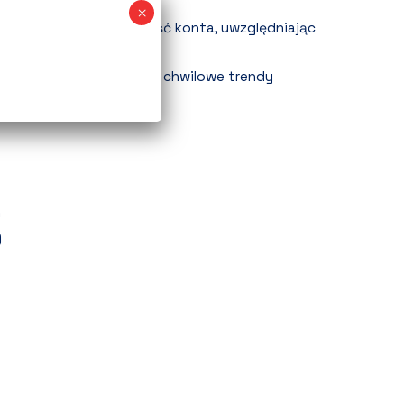
ach wyszukiwania.
bliczyć realną rentowność konta, uwzględniając
y i pełne Allegro Ads?
czasowe bestsellery vs. chwilowe trendy
)
)