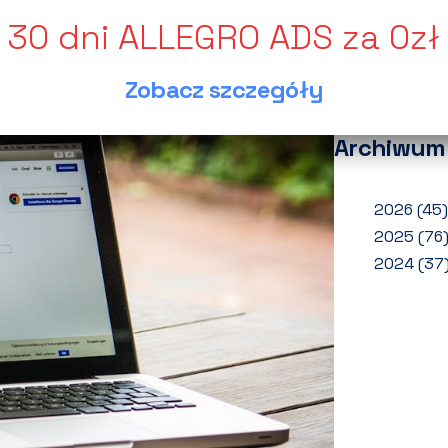
wynik
Jak o
zwrot
Zobacz szczegóły
Ponad
Archiwum
2026
(45)
2025
(76
2024
(37