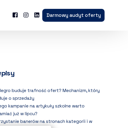
Darmowy audyt oferty
wpisy
llegro buduje trafność ofert? Mechanizm, który
uje o sprzedaży
ego kampanie na artykuły szkolne warto
amiać już w lipcu?
zystanie banerów na stronach kategorii i w