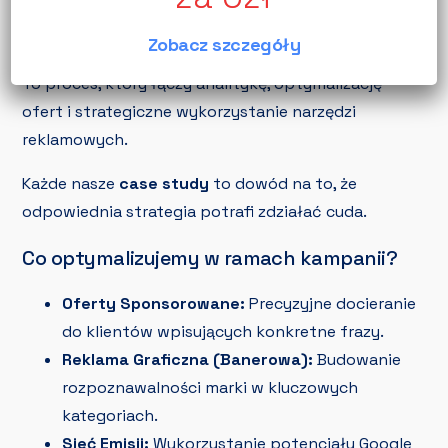
Skuteczna reklama na największym marketplace w
Zobacz szczegóły
Polsce to coś więcej niż tylko ustawienie budżetu.
To proces, który łączy analitykę, optymalizację
ofert i strategiczne wykorzystanie narzędzi
reklamowych.
Każde nasze
case study
to dowód na to, że
odpowiednia strategia potrafi zdziałać cuda.
Co optymalizujemy w ramach kampanii?
Oferty Sponsorowane:
Precyzyjne docieranie
do klientów wpisujących konkretne frazy.
Reklama Graficzna (Banerowa):
Budowanie
rozpoznawalności marki w kluczowych
kategoriach.
Sieć Emisji:
Wykorzystanie potencjału Google