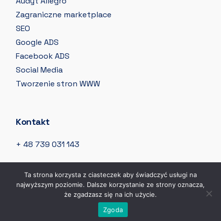
Audyt Allegro
Zagraniczne marketplace
SEO
Google ADS
Facebook ADS
Social Media
Tworzenie stron WWW
Kontakt
+ 48 739 031 143
info@qsell.pl
Ta strona korzysta z ciasteczek aby świadczyć usługi na
najwyższym poziomie. Dalsze korzystanie ze strony oznacza,
Michała Kleofasa Ogińskiego 2 85-092 Bydgoszcz
że zgadzasz się na ich użycie.
Darmowy audyt oferty
Zgoda